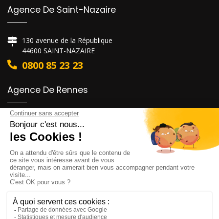
Agence De Saint-Nazaire
130 avenue de la République
44600 SAINT-NAZAIRE
0800 85 23 23
Agence De Rennes
6 rue Alain Colas
35530 NOYAL-SUR-VILAINE
0800 85 23 23
Agence De Nantes
1 rue de la Maison neuve
44800 SAINT-HERBLAIN