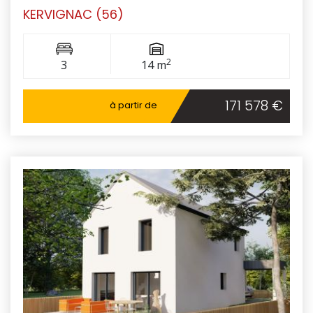
KERVIGNAC (56)
2
3
14 m
171 578 €
à partir de