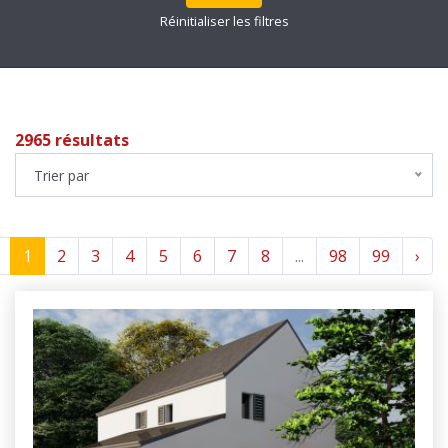
Réinitialiser les filtres
2965 résultats
Trier par
1
2
3
4
5
6
7
8
...
98
99
›