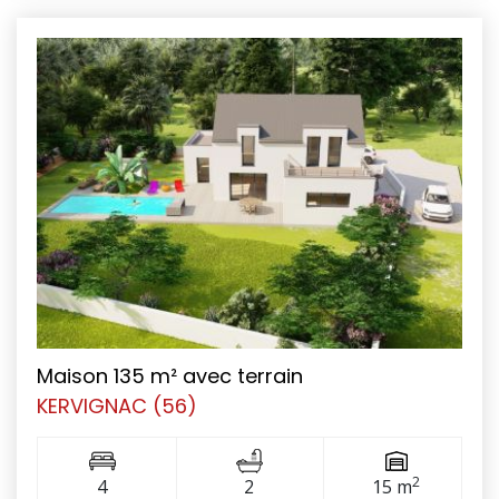
Maison 135 m² avec terrain
KERVIGNAC (56)
2
4
2
15 m