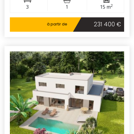
2
3
1
15 m
231 400 €
à partir de