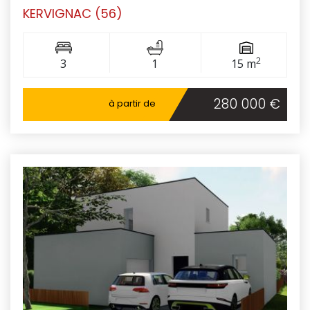
KERVIGNAC (56)
2
3
1
15 m
280 000 €
à partir de