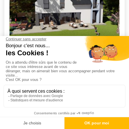
Maison 141 m² avec terrain
KERVIGNAC (56)
4
2
293 800 €
à partir de