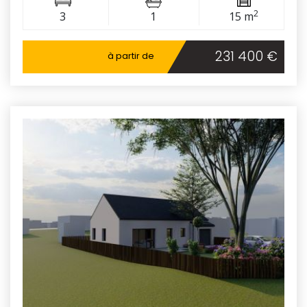
2
3
1
15 m
231 400 €
à partir de