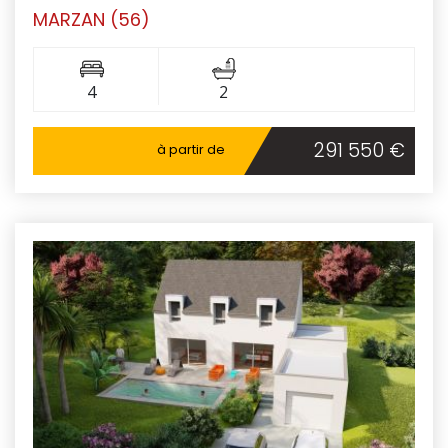
MARZAN (56)
4
2
291 550 €
à partir de