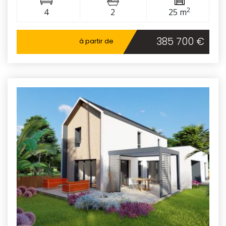
2
4
2
25 m
385 700 €
à partir de