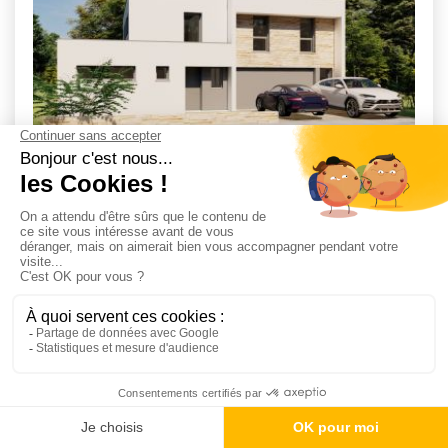
Maison 135 m² avec terrain
AMBON (56)
2
4
2
25 m
392 700 €
à partir de