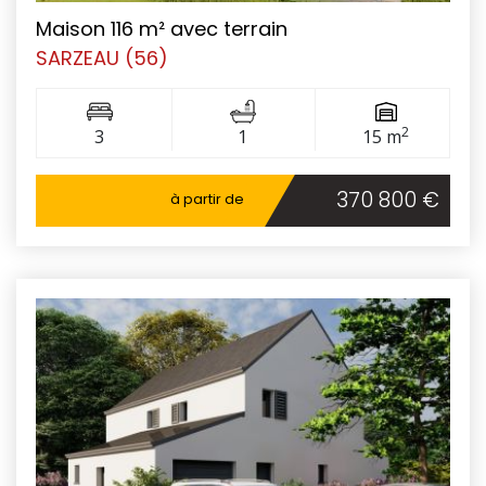
Maison 116 m² avec terrain
SARZEAU (56)
2
3
1
15 m
370 800 €
à partir de