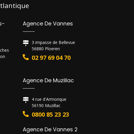
tlantique
s-
Agence De Vannes
3 impasse de Bellevue
56880 Ploeren
uches
don
02 97 69 04 70
Agence De Muzillac
4 rue d'Armorique
56190 Muzillac
0800 85 23 23
Agence De Vannes 2