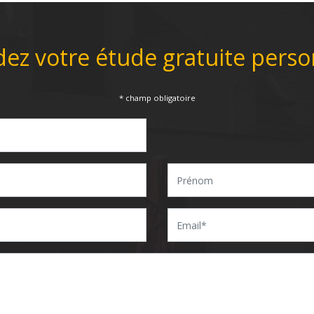
z votre étude gratuite perso
* champ obligatoire