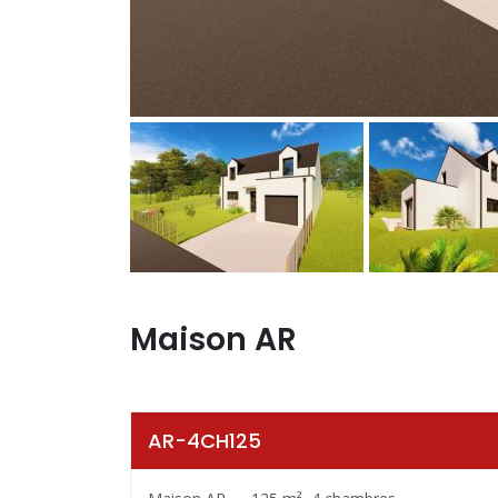
Maison AR
AR-4CH125