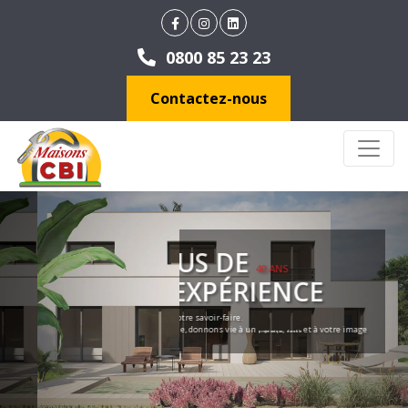
0800 85 23 23
Contactez-nous
PLUS DE
40 ANS
D'EXPÉRIENCE
, notre savoir-faire.
Votre maison
Ensemble, donnons vie à un
,
et à votre image
projet unique
durable
DEMANDER UNE ÉTUDE