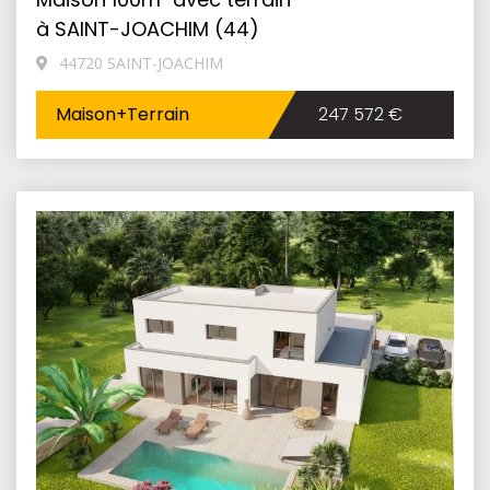
à SAINT-JOACHIM (44)
44720 SAINT-JOACHIM
Maison+Terrain
247 572 €