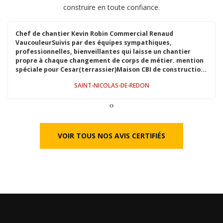
construire en toute confiance.
Un grand merci à l’équipe de CBI : Benjamin OILI et Thierry
Brehier pour leur professionnalisme, leur gentillesse, leur
écoute et leur patience.1ère construction et seule à gérer
!Tout s’est très bien passé .Très heureuse dans ma jolie
maison.Je recommande ce constructeur très sérieux et
professionnel.
LA BAULE-ESCOUBLAC
‹
›
VOIR TOUS NOS AVIS CERTIFIÉS