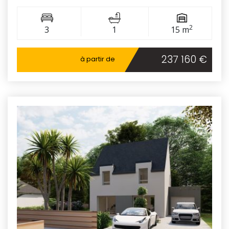
2
3
1
15 m
237 160 €
à partir de