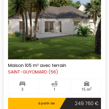
Maison 105 m² avec terrain
SAINT-GUYOMARD (56)
2
3
1
15 m
249 760 €
à partir de