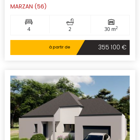
MARZAN (56)
2
4
2
30 m
355 100 €
à partir de