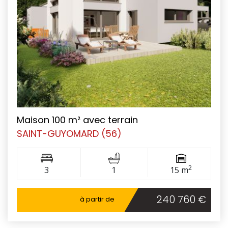
Maison 100 m² avec terrain
SAINT-GUYOMARD (56)
2
3
1
15 m
240 760 €
à partir de