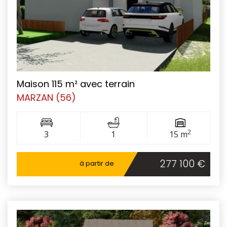
Maison 115 m² avec terrain
MARZAN (56)
2
3
1
15 m
277 100 €
à partir de