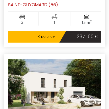
SAINT-GUYOMARD (56)
2
3
1
15 m
237 160 €
à partir de