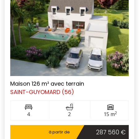
Maison 126 m² avec terrain
SAINT-GUYOMARD (56)
2
4
2
15 m
287 560 €
à partir de