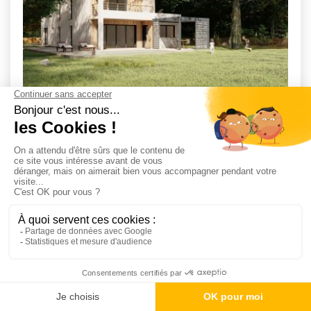
Maison 140 m² avec terrain
MARZAN (56)
2
4
2
15 m
322 100 €
à partir de