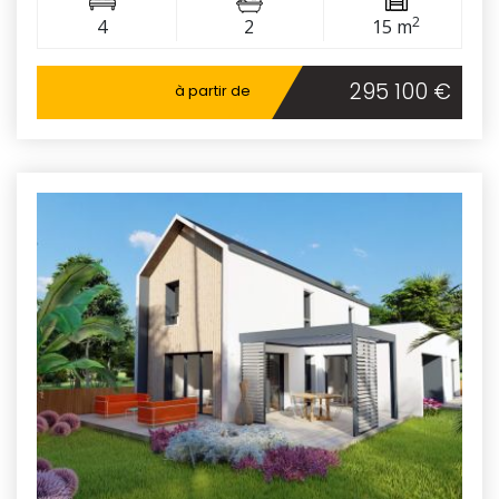
2
4
2
15 m
295 100 €
à partir de